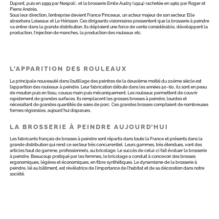
Dupont, puis en 1999 par Nespoli ; et la brosserie Emile Audry (1924) rachetée en 1962 par Roger et
Pierre Andrès.
Sous leur direction, l’entreprise devient France Pinceaux, un acteur majeur de son secteur. Elle
absorbera Loiseaux et Le Hérisson. Ces dirigeants visionnaires pressentent que la brosserie à peindre
va entrer dans la grande distribution. Ils déploient une force de vente considérable, développent la
production, l’injection de manches, la production des rouleaux etc.
L’APPARITION DES ROULEAUX
La principale nouveauté dans l’outillage des peintres de la deuxième moitié du 20ème siècle est
l’apparition des rouleaux à peindre. Leur fabrication débute dans les années 50-60, ils sont en peau
de mouton puis en tissu, cousus main puis mécaniquement. Les rouleaux permettent de couvrir
rapidement de grandes surfaces. Ils remplacent les grosses brosses à peindre, lourdes et
nécessitant de grandes quantités de soies de porc. Ces grandes brosses comptaient de nombreuses
formes régionales, aujourd’hui disparues.
LA BROSSERIE À PEINDRE AUJOURD’HUI
Les fabricants français de brosses à peindre sont répartis dans toute la France et présents dans la
grande distribution qui rend ce secteur très concurrentiel. Leurs gammes, très étendues, vont des
articles haut de gamme, professionnels, au bricolage. Le succès de celui-ci fait évoluer la brosserie
à peindre. Beaucoup pratiqué par les femmes, le bricolage a conduit à concevoir des brosses
ergonomiques, légères et économiques, en fibre synthétiques. Le dynamisme de la brosserie à
peindre, lié au bâtiment, est révélatrice de l’importance de l’habitat et de sa décoration dans notre
société.