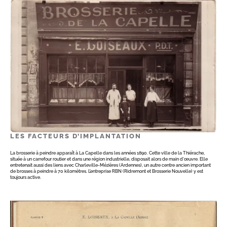
LES FACTEURS D’IMPLANTATION
La brosserie à peindre apparaît à La Capelle dans les années 1890. Cette ville de la Thiérache,
située à un carrefour routier et dans une région industrielle, disposait alors de main d'œuvre. Elle
entretenait aussi des liens avec Charleville-Mézières (Ardennes), un autre centre ancien important
de brosses à peindre à 70 kilomètres. L’entreprise RBN (Ridremont et Brosserie Nouvelle) y est
toujours active.