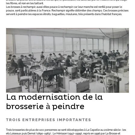
les fibres, et non en les taillant.
Les brosses à rechampir, aussi dites pouce à rechampir car leur manche est renflé pour poser le
pouce, sont particulières à la France. Rechampir signifie délimiter des champs. Ces brosses précises
servent à peindre les espaces étroits, baguettes, moulures, très présents dans l’habitat français.
La modernisation de la
brosserie à peindre
TROIS ENTREPRISES IMPORTANTES
Trois brosseries de plus de 100 personnes se sont développées à La Capelle au 20ème siècle : les
ets Loiseaux puis Demol (1890-1983) ; Le Hérisson (1947-1999), repris en 1996 par La Brosse et