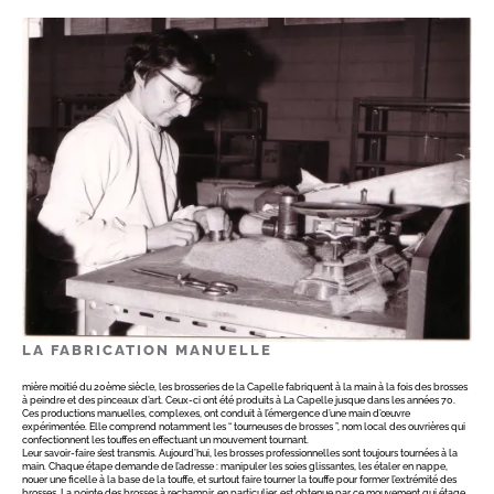
LA FABRICATION MANUELLE
mière moitié du 20ème siècle, les brosseries de la Capelle fabriquent à la main à la fois des brosses
à peindre et des pinceaux d’art. Ceux-ci ont été produits à La Capelle jusque dans les années 70.
Ces productions manuelles, complexes, ont conduit à l’émergence d’une main d’œuvre
expérimentée. Elle comprend notamment les “ tourneuses de brosses ”, nom local des ouvrières qui
confectionnent les touffes en effectuant un mouvement tournant.
Leur savoir-faire s’est transmis. Aujourd’hui, les brosses professionnelles sont toujours tournées à la
main. Chaque étape demande de l’adresse : manipuler les soies glissantes, les étaler en nappe,
nouer une ficelle à la base de la touffe, et surtout faire tourner la touffe pour former l’extrémité des
brosses. La pointe des brosses à rechampir, en particulier, est obtenue par ce mouvement qui étage