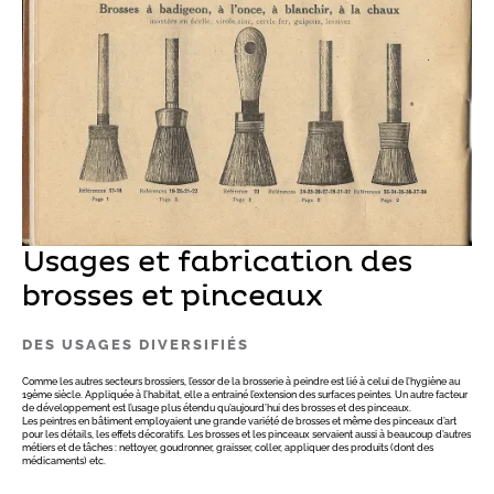
Usages et fabrication des
brosses et pinceaux
DES USAGES DIVERSIFIÉS
Comme les autres secteurs brossiers, l’essor de la brosserie à peindre est lié à celui de l’hygiène au
19ème siècle. Appliquée à l’habitat, elle a entrainé l’extension des surfaces peintes. Un autre facteur
de développement est l’usage plus étendu qu’aujourd’hui des brosses et des pinceaux.
Les peintres en bâtiment employaient une grande variété de brosses et même des pinceaux d’art
pour les détails, les effets décoratifs. Les brosses et les pinceaux servaient aussi à beaucoup d’autres
métiers et de tâches : nettoyer, goudronner, graisser, coller, appliquer des produits (dont des
médicaments) etc.