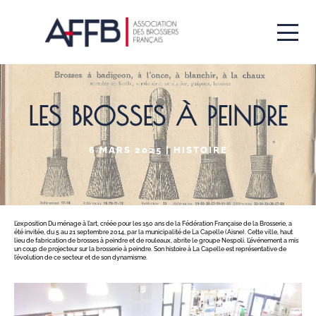
Aller
au
contenu
principal
LES BROSSES À PEINDRE
6 MARS 2025 | HISTOIRE
L’exposition
Du ménage à l’art
, créée pour les 150 ans de la Fédération Française de la Brosserie, a
été invitée, du 5 au 21 septembre 2014, par la municipalité de La Capelle (Aisne). Cette ville, haut
lieu de fabrication de brosses à peindre et de rouleaux, abrite le groupe Nespoli. L’événement a mis
un coup de projecteur sur la brosserie à peindre. Son histoire à La Capelle est représentative de
l’évolution de ce secteur et de son dynamisme.