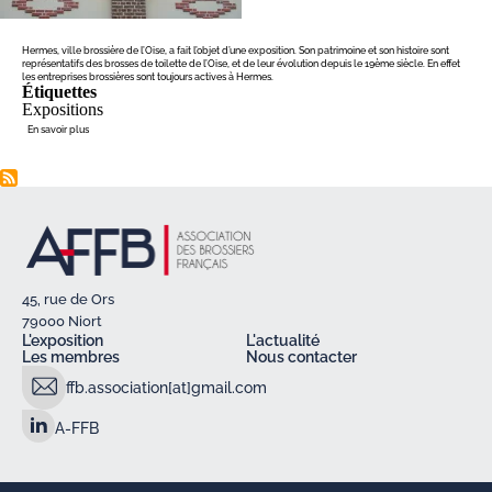
Hermes, ville brossière de l’Oise, a fait l’objet d’une exposition. Son patrimoine et son histoire sont
représentatifs des brosses de toilette de l’Oise, et de leur évolution depuis le 19ème siècle. En effet
les entreprises brossières sont toujours actives à Hermes.
Étiquettes
Expositions
sur
En savoir plus
Hermes,
ville
de
brosserie
:
histoire
et
exposition
45, rue de Ors
79000 Niort
L'exposition
L'actualité
Les membres
Nous contacter
ffb.association[at]gmail.com
A-FFB