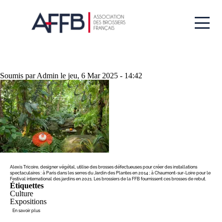
Aller
au
contenu
principal
BROSSES ET DESIGN VÉGÉTAL
Soumis par
Admin
le
jeu, 6 Mar 2025 - 14:42
Alexis Tricoire, designer végétal, utilise des brosses défectueuses pour créer des installations
spectaculaires : à Paris dans les serres du Jardin des Plantes en 2014 ; à Chaumont-sur-Loire pour le
Festival international des jardins en 2021. Les brossiers de la FFB fournissent ces brosses de rebut.
Étiquettes
Culture
Expositions
sur
En savoir plus
Brosses
et