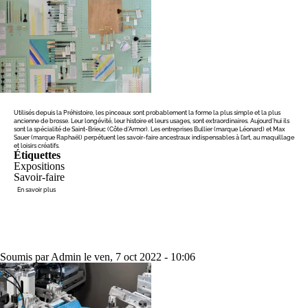
Utilisés depuis la Préhistoire, les pinceaux sont probablement la forme la plus simple et la plus
ancienne de brosse. Leur longévité, leur histoire et leurs usages, sont extraordinaires. Aujourd’hui ils
sont la spécialité de Saint-Brieuc (Côte d’Armor). Les entreprises Bullier (marque Léonard) et Max
Sauer (marque Raphaël) perpétuent les savoir-faire ancestraux indispensables à l’art, au maquillage
et loisirs créatifs.
Étiquettes
Expositions
Savoir-faire
sur
En savoir plus
Les
pinceaux
d'art
LA FABRICATION MÉCANIQUE
Soumis par
Admin
le
ven, 7 oct 2022 - 10:06