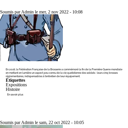
Soumis par
Admin
le
mer, 2 nov 2022 - 10:08
En 2018, la Fédération Française de la Brosserie a commémoré la fin de la Première Guerre mondiale
en mettant en lumière un aspect peu connu de la vie quotidienne des soldats : leurs cinq brosses
réglementaires, indispensables à l’entretien de leur équipement.
Étiquettes
Expositions
Histoire
sur
En savoir plus
Les
brosses
des
LES PINCEAUX D'ART
soldats
de
1914-
1918
Soumis par
Admin
le
sam, 22 oct 2022 - 10:05