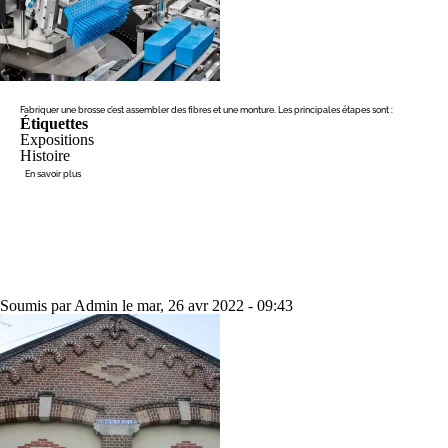
Fabriquer une brosse
c’est assembler des fibres et une monture. Les principales étapes sont :
Étiquettes
Expositions
Histoire
sur
En savoir plus
La
fabrication
mécanique
HERMES, VILLE DE BROSSERIE :
HISTOIRE ET EXPOSITION
Soumis par
Admin
le
mar, 26 avr 2022 - 09:43